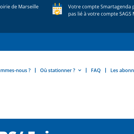
oirie de Marseille
Votre compte Smartagenda p
pas lié à votre compte SAGS M
ommes-nous ?
Où stationner ?
FAQ
Les abon